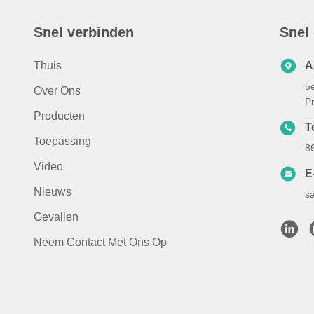
Snel verbinden
Snel
Thuis
A
5
Over Ons
Pr
Producten
T
Toepassing
8
Video
E
Nieuws
s
Gevallen
Neem Contact Met Ons Op