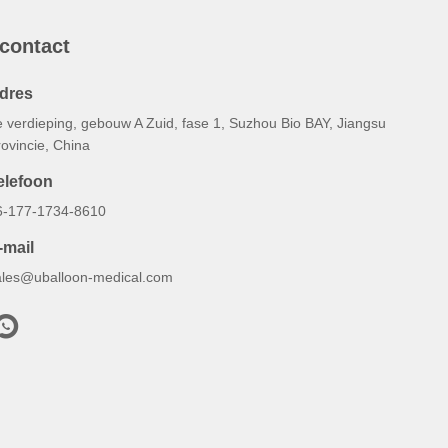
 contact
dres
e verdieping, gebouw A Zuid, fase 1, Suzhou Bio BAY, Jiangsu
ovincie, China
elefoon
6-177-1734-8610
-mail
ales@uballoon-medical.com